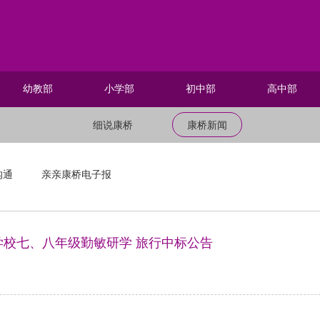
幼教部
小学部
初中部
高中部
细说康桥
康桥新闻
沟通
亲亲康桥电子报
学校七、八年级勤敏研学 旅行中标公告