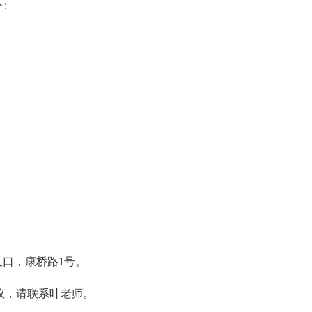
:
叉口，康桥路1号。
所异议，请联系叶老师。