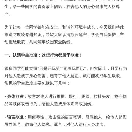
生，给一些同学的青春蒙上阴影，损害他人的身心健康与人格尊
严。
为了让每一位同学都能在安全、和谐的环境中成长，今天我们特此
推送防欺凌专题知识，希望大家认清欺凌危害、学会自我保护、主
动拒绝欺凌，共同筑牢校园安全防线。
一、认清学生欺凌：这些行为都属于欺凌！
很多同学可能觉得“只是开玩笑”“闹着玩而已”，但实际上，只要行为
对他人造成了身心伤害，违背了他人意愿，就可能构成学生欺凌。
常见的学生欺凌主要包括以下几种：
•
身体欺凌
：故意对他人进行推搡、殴打、踢踹、拉扯头发、抢夺物
品等肢体攻击行为，给他人造成身体疼痛或损伤。
•
语言欺凌
：用侮辱性、攻击性的语言嘲讽、辱骂他人，给他人起侮
辱性绰号，散布他人隐私、谣言，对他人进行人身攻击。