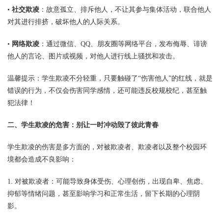
•
社交欺凌
：故意孤立、排斥他人，不让其参与集体活动，联合他人
对其进行排挤，破坏他人的人际关系。
•
网络欺凌
：通过微信、QQ、朋友圈等网络平台，发布侮辱、诽谤
他人的言论、图片或视频，对他人进行线上骚扰和攻击。
温馨提示：学生欺凌不分轻重，只要触碰了“伤害他人”的红线，就是
错误的行为，不仅会伤害同学感情，还可能违反校规校纪，甚至触
犯法律！
二、学生欺凌的危害：别让一时冲动毁了彼此青春
学生欺凌的伤害是多方面的，对被欺凌者、欺凌者以及整个校园环
境都会造成不良影响：
1. 对被欺凌者：可能导致身体受伤、心理创伤，出现自卑、焦虑、
抑郁等情绪问题，甚至影响学习和正常生活，留下长期的心理阴
影。