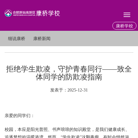
Toggl
naviga
康桥学校
细说康桥
康桥新闻
拒绝学生欺凌，守护青春同行——致全
体同学的防欺凌指南
发表于：2025-12-31
亲爱的同学们：
校园，本应是阳光普照、书声琅琅的知识殿堂，是我们健康成长、
追逐梦想的温暖港湾。然而，“学生欺凌”这颗毒瘤，有时会悄然滋