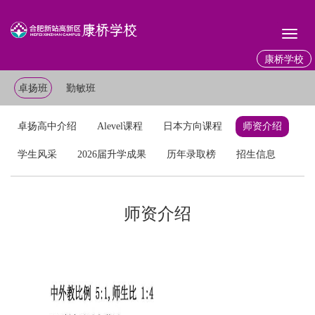
Toggl
naviga
康桥学校
卓扬班
勤敏班
卓扬高中介绍
Alevel课程
日本方向课程
师资介绍
学生风采
2026届升学成果
历年录取榜
招生信息
师资介绍